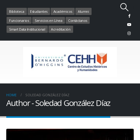
Biblioteca
Estudiantes
Académicos
Alumni
Funcionarios
Servicios en Línea
Contáctanos
Smart Data Institucional
Acreditación
HOME
SOLEDAD GONZÁLEZ DÍAZ
Author - Soledad González Díaz