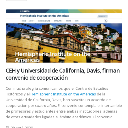
CEH y Universidad de California, Davis, firman
convenio de cooperación
Con mucha alegría comunicamos que el Centro de Estudios
Históricos y el
Hemispheric Institute on the Americas
de la
Universidad de California, Davis, han suscrito un acuerdo de
cooperación por cuatro años. El convenio contempla el intercambio
de profesores y estudiantes entre ambas instituciones, además
de otras actividades ligadas al ámbito académico. El convenio...
29 abril, 2020