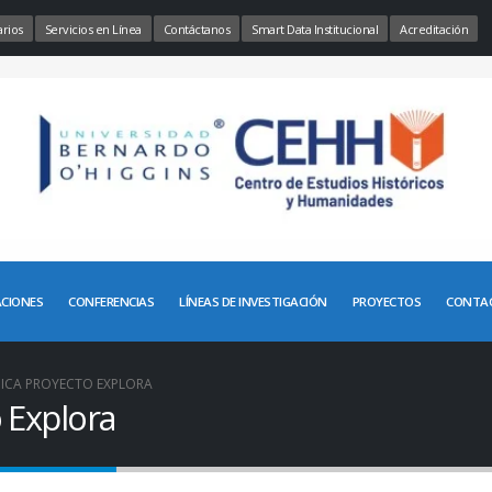
rios
Servicios en Línea
Contáctanos
Smart Data Institucional
Acreditación
ACIONES
CONFERENCIAS
LÍNEAS DE INVESTIGACIÓN
PROYECTOS
CONTA
DICA PROYECTO EXPLORA
 Explora