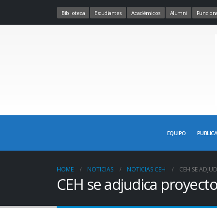
Biblioteca
Estudiantes
Académicos
Alumni
Funciona
EQUIPO
PUBLIC
HOME
NOTICIAS
NOTICIAS CEH
CEH SE ADJU
CEH se adjudica proyecto