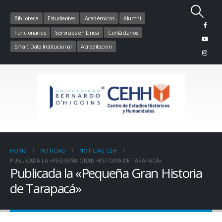
Biblioteca
Estudiantes
Académicos
Alumni
Funcionarios
Servicios en Línea
Contáctanos
Smart Data Institucional
Acreditación
HOME
NOTICIAS
NOTICIAS CEH
PUBLICADA LA «PEQUEÑA GRAN HISTORIA DE TARAPACÁ»
Publicada la «Pequeña Gran Historia
de Tarapacá»