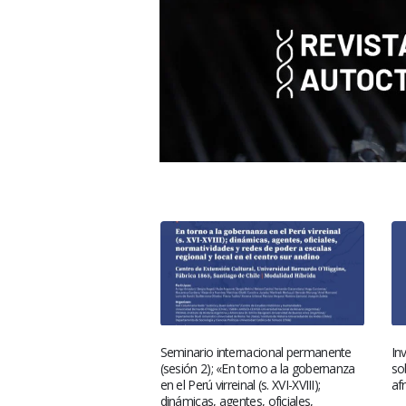
CEH impartirá charla
Seminario internacional permanente
In
l Instituto de
(sesión 2); «En torno a la gobernanza
so
es de Antropología y
en el Perú virreinal (s. XVI-XVIII);
af
 UMSA-Boliva
dinámicas, agentes, oficiales,