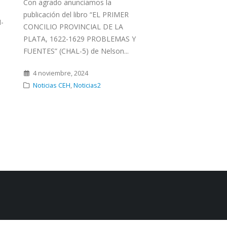
Con agrado anunciamos la
aniversario de la UBO,
publicación del libro “EL PRIMER
de Estudios Históricos
H-
CONCILIO PROVINCIAL DE LA
Humanidades, la Escuel
PLATA, 1622-1629 PROBLEMAS Y
FUENTES” (CHAL-5) de Nelson...
14 agosto, 2024
Noticias CEH
,
Noticia
4 noviembre, 2024
Noticias CEH
,
Noticias2