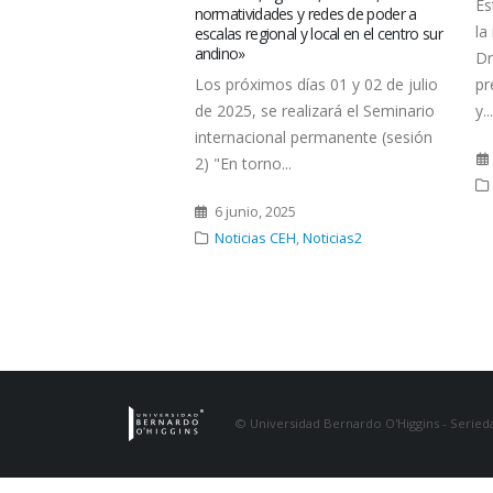
Es
normatividades y redes de poder a
5 de abril, 14:00 hrs.
la
escalas regional y local en el centro sur
00 hrs. Chile, el Dr.
andino»
Dr
ro Flores, investigador
Los próximos días 01 y 02 de julio
pr
,...
de 2025, se realizará el Seminario
y...
internacional permanente (sesión
24
2) "En torno...
CEH
,
Noticias2
6 junio, 2025
Noticias CEH
,
Noticias2
© Universidad Bernardo O'Higgins - Serieda