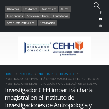
Biblioteca
Estudiantes
Académicos
Alumni
Funcionarios
Servicios en Línea
Contáctanos
Smart Data Institucional
Acreditación
HOME
NOTICIAS
NOTICIAS2
,
NOTICIAS CEH
INVESTIGADOR CEH IMPARTIRÁ CHARLA MAGISTRAL EN EL INSTITUTO DE
INVESTIGACIONES DE ANTROPOLOGÍA Y ARQUEOLOGÍA UMSA-BOLIVA
Investigador CEH impartirá charla
magistral en el Instituto de
Investigaciones de Antropología y