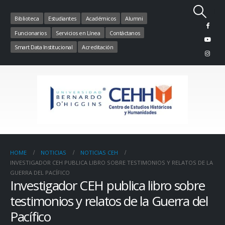
Biblioteca
Estudiantes
Académicos
Alumni
Funcionarios
Servicios en Línea
Contáctanos
Smart Data Institucional
Acreditación
HOME
NOTICIAS
NOTICIAS CEH
INVESTIGADOR CEH PUBLICA LIBRO SOBRE TESTIMONIOS Y RELATOS DE LA
GUERRA DEL PACÍFICO
Investigador CEH publica libro sobre
testimonios y relatos de la Guerra del
Pacífico