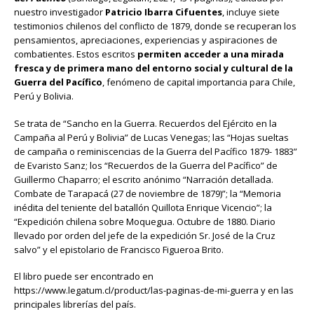
nuestro investigador
Patricio Ibarra Cifuentes
, incluye siete
testimonios chilenos del conflicto de 1879, donde se recuperan los
pensamientos, apreciaciones, experiencias y aspiraciones de
combatientes. Estos escritos
permiten acceder a una mirada
fresca y de primera mano del entorno social y cultural de la
Guerra del Pacífico
, fenómeno de capital importancia para Chile,
Perú y Bolivia.
Se trata de “Sancho en la Guerra. Recuerdos del Ejército en la
Campaña al Perú y Bolivia” de Lucas Venegas; las “Hojas sueltas
de campaña o reminiscencias de la Guerra del Pacífico 1879- 1883”
de Evaristo Sanz; los “Recuerdos de la Guerra del Pacífico” de
Guillermo Chaparro; el escrito anónimo “Narración detallada.
Combate de Tarapacá (27 de noviembre de 1879)”; la “Memoria
inédita del teniente del batallón Quillota Enrique Vicencio”; la
“Expedición chilena sobre Moquegua. Octubre de 1880. Diario
llevado por orden del jefe de la expedición Sr. José de la Cruz
salvo” y el epistolario de Francisco Figueroa Brito.
El libro puede ser encontrado en
https://www.legatum.cl/product/las-paginas-de-mi-guerra
y en las
principales librerías del país.