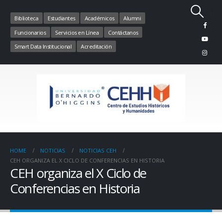
Biblioteca
Estudiantes
Académicos
Alumni
Funcionarios
Servicios en Línea
Contáctanos
Smart Data Institucional
Acreditación
HOME
NOTICIAS
NOTICIAS CEH
CEH ORGANIZA EL X CICLO DE CONFERENCIAS EN HISTORIA
CEH organiza el X Ciclo de
Conferencias en Historia