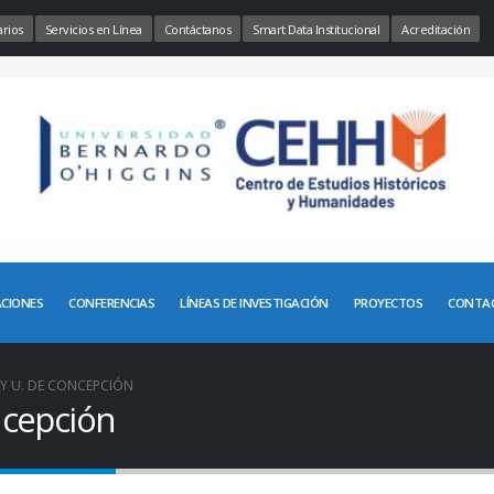
rios
Servicios en Línea
Contáctanos
Smart Data Institucional
Acreditación
ACIONES
CONFERENCIAS
LÍNEAS DE INVESTIGACIÓN
PROYECTOS
CONTA
 Y U. DE CONCEPCIÓN
ncepción