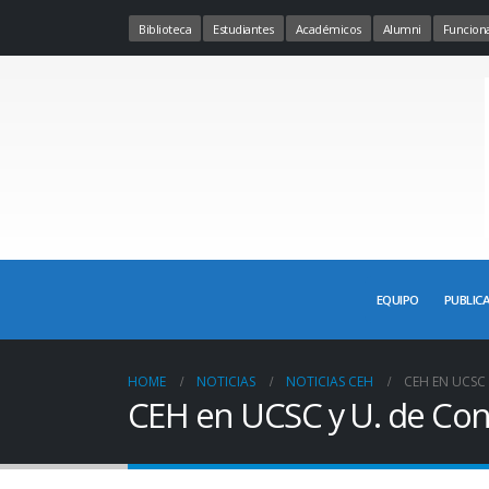
Biblioteca
Estudiantes
Académicos
Alumni
Funciona
EQUIPO
PUBLIC
HOME
NOTICIAS
NOTICIAS CEH
CEH EN UCSC
CEH en UCSC y U. de Co