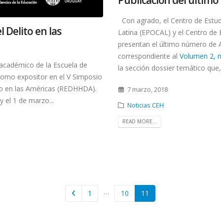
Con agrado, el Centro de Estudi
 Delito en las
Latina (EPOCAL) y el Centro de 
presentan el último número de Au
correspondiente al
Volumen 2, 
y académico de la Escuela de
la sección dossier temático que, 
ó como expositor en el V Simposio
ito en las Américas (REDHHDA).
7 marzo, 2018
y el 1 de marzo...
Noticias CEH
READ MORE...
…
1
10
11