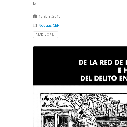
la...
13 abril, 2018
Noticias CEH
READ MORE...