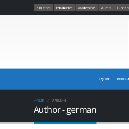
Biblioteca
Estudiantes
Académicos
Alumni
Funciona
EQUIPO
PUBLIC
HOME
GERMAN
Author - german